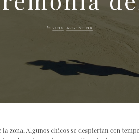
eremonia de
In
2016
,
ARGENTINA
e la zona. Algunos chicos se despiertan con tempe