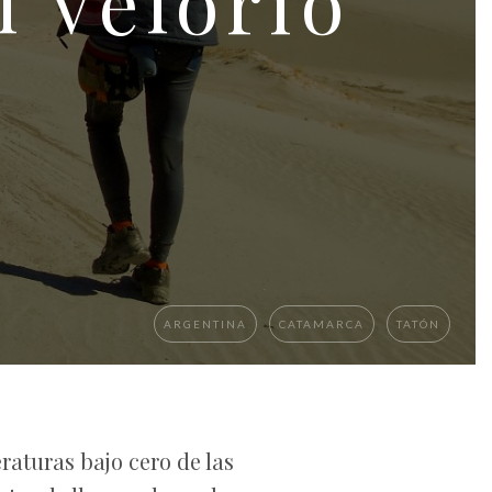
l velorio
ARGENTINA
CATAMARCA
TATÓN
raturas bajo cero de las