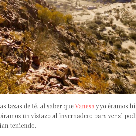
 tazas de té, al saber que
Vanesa
y yo éramos bió
háramos un vistazo al invernadero para ver si po
ían teniendo.