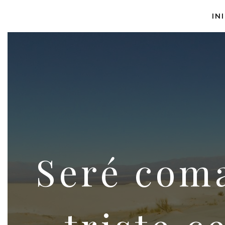
IN
Seré coma