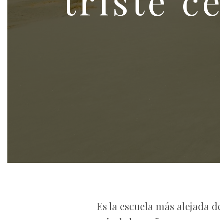
triste c
Es la escuela más alejada d