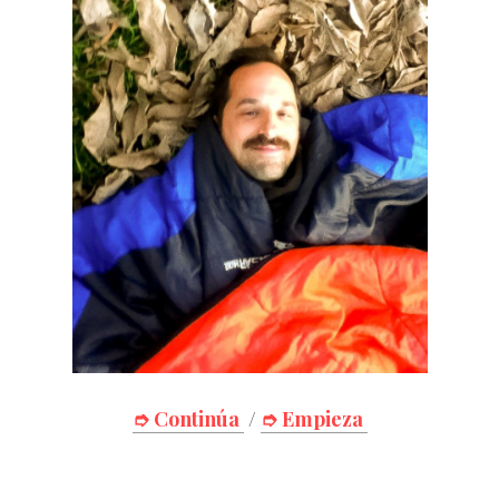
➮ Continúa
/
➮ Empieza